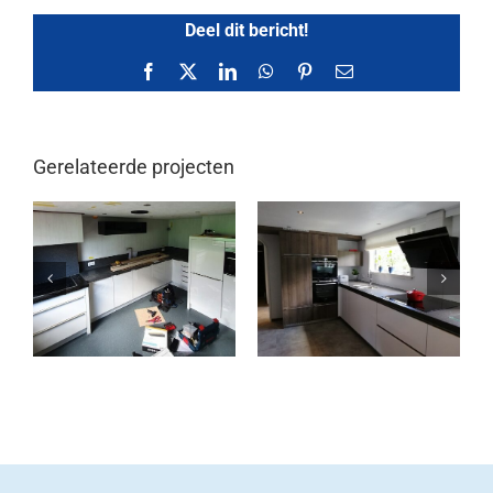
Deel dit bericht!
Facebook
X
LinkedIn
WhatsApp
Pinterest
E-
mail
Gerelateerde projecten