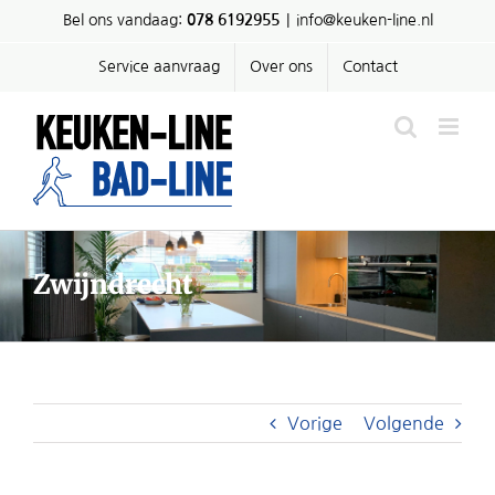
Ga
Bel ons vandaag:
078 6192955
|
info@keuken-line.nl
naar
inhoud
Service aanvraag
Over ons
Contact
Zwijndrecht
Vorige
Volgende